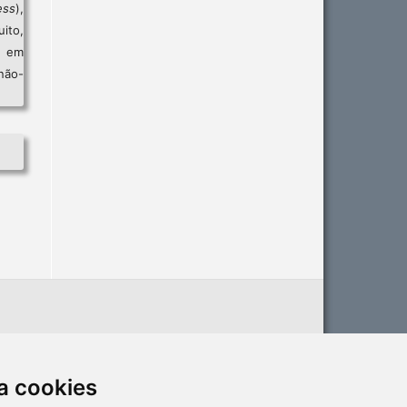
ess
),
ito,
, em
não-
a cookies