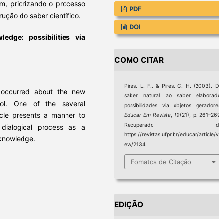
m, priorizando o processo
PDF
ução do saber científico.
DOI
edge: possibilities via
COMO CITAR
Pires, L. F., & Pires, C. H. (2003). 
 occurred about the new
saber natural ao saber elaborad
ool. One of the several
possibilidades via objetos geradore
ticle presents a manner to
Educar Em Revista
,
19
(21), p. 261–26
Recuperado d
dialogical process as a
https://revistas.ufpr.br/educar/article/v
c knowledge.
ew/2134
Fomatos de Citação
EDIÇÃO