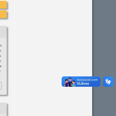
Do
o:
s.
9.
e
i