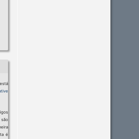
está
tive
igos
são
eira
sta é