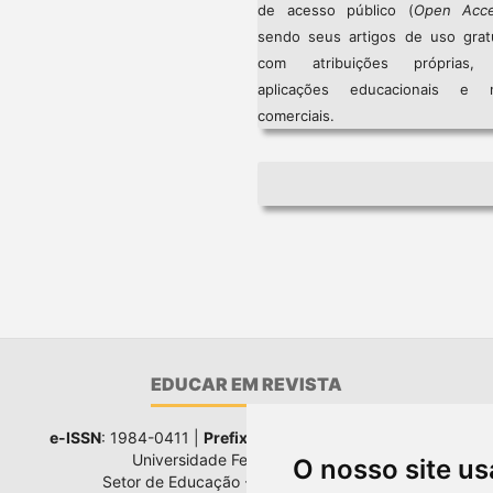
de acesso público (
Open Acc
sendo seus artigos de uso gratu
com atribuições próprias
aplicações educacionais e 
comerciais.
EDUCAR EM REVISTA
e-ISSN
: 1984-0411 |
Prefixo DOI
: 10.1590 |
Qualis
: A1
Universidade Federal do Paraná
O nosso site us
Setor de Educação - Campus Rebouças