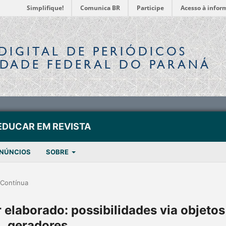
Simplifique!
Comunica BR
Participe
Acesso à infor
DIGITAL
DE PERIÓDICOS
IDADE FEDERAL DO PARANÁ
EDUCAR EM REVISTA
NÚNCIOS
SOBRE
Contínua
r elaborado: possibilidades via objetos
geradores