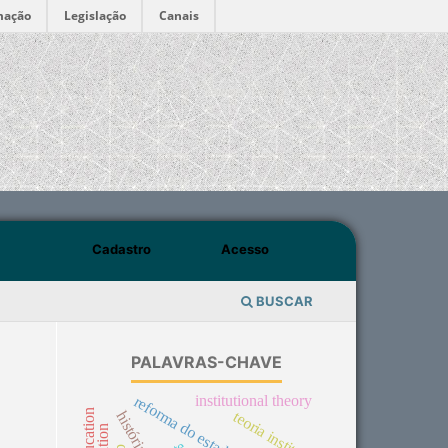
mação
Legislação
Canais
Cadastro
Acesso
BUSCAR
PALAVRAS-CHAVE
institutional theory
reforma do estado
teoria institucional