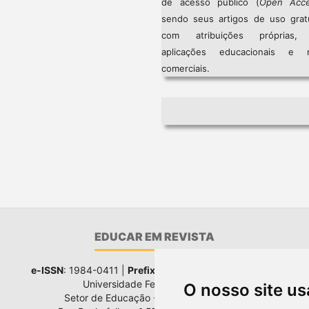
de acesso público (
Open Acc
sendo seus artigos de uso gratu
com atribuições próprias
aplicações educacionais e 
comerciais.
EDUCAR EM REVISTA
e-ISSN
: 1984-0411 |
Prefixo DOI
: 10.1590 |
Qualis
: A1
Universidade Federal do Paraná
O nosso site us
Setor de Educação - Campus Rebouças