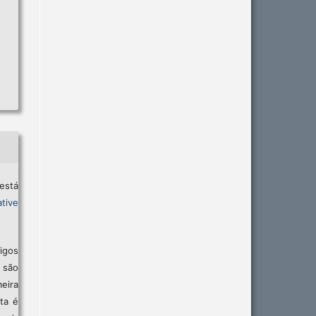
está
tive
igos
são
eira
sta é