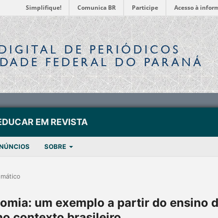
Simplifique!
Comunica BR
Participe
Acesso à infor
DIGITAL
DE PERIÓDICOS
IDADE FEDERAL DO PARANÁ
EDUCAR EM REVISTA
NÚNCIOS
SOBRE
emático
nomia: um exemplo a partir do ensino 
o contexto brasileiro