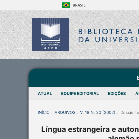
BRASIL
BIBLIOTECA 
DA UNIVERS
ATUAL
EQUIPE EDITORIAL
EDIÇÕES
A
INÍCIO
/
ARQUIVOS
/
V. 18 N. 20 (2002)
/
Dossiê T
Língua estrangeira e auto
alemão n