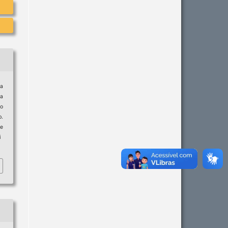
a
 a
to
p.
e
i