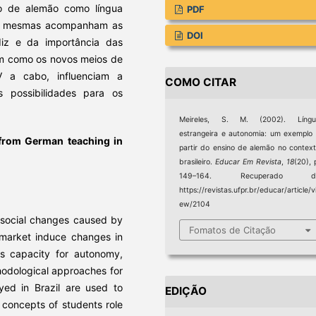
no de alemão como língua
PDF
o as mesmas acompanham as
DOI
z e da importância das
bém como os novos meios de
 a cabo, influenciam a
COMO CITAR
 possibilidades para os
Meireles, S. M. (2002). Língu
estrangeira e autonomia: um exemplo
from German teaching in
partir do ensino de alemão no contex
brasileiro.
Educar Em Revista
,
18
(20), 
149–164. Recuperado d
https://revistas.ufpr.br/educar/article/v
ew/2104
 social changes caused by
Fomatos de Citação
market induce changes in
ts capacity for autonomy,
thodological approaches for
ed in Brazil are used to
EDIÇÃO
 concepts of students role