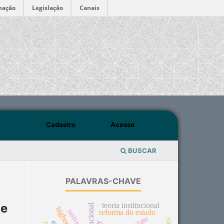
mação
Legislação
Canais
Cadastro
Acesso
BUSCAR
PALAVRAS-CHAVE
teoria institucional
de
university
reforma do estado
state