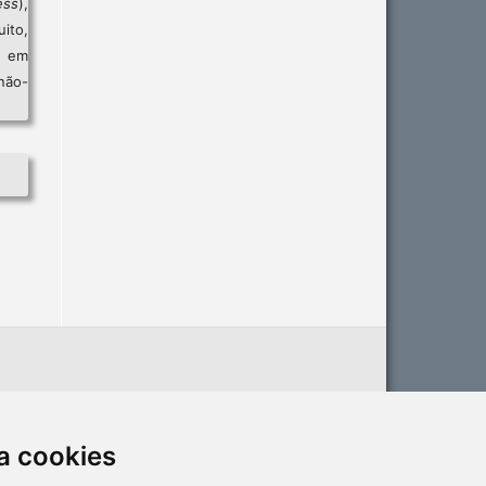
ess
),
ito,
, em
não-
a cookies