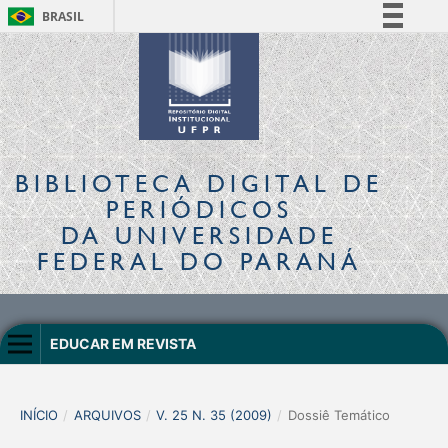
BRASIL
Simplifique!
Comunica BR
Participe
Acesso à informação
Legislação
BIBLIOTECA DIGITAL
DE
Canais
PERIÓDICOS
DA UNIVERSIDADE
FEDERAL DO PARANÁ
EDUCAR EM REVISTA
INÍCIO
/
ARQUIVOS
/
V. 25 N. 35 (2009)
/
Dossiê Temático