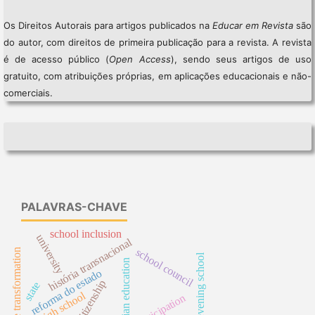
Os Direitos Autorais para artigos publicados na
Educar em Revista
são
do autor, com direitos de primeira publicação para a revista. A revista
é de acesso público (
Open Access
), sendo seus artigos de uso
gratuito, com atribuições próprias, em aplicações educacionais e não-
comerciais.
PALAVRAS-CHAVE
school inclusion
university
história transnacional
school council
state transformation
evening school
brazilian education
reforma do estado
citizenship
state
high school
participation