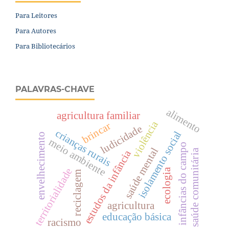
Para Leitores
Para Autores
Para Bibliotecários
PALAVRAS-CHAVE
alimento
agricultura familiar
violência
brincar
ludicidade
crianças rurais
isolamento social
envelhecimento
meio ambiente
infâncias do campo
saúde mental
saúde comunitária
estudos da infância
territorialidade
ecologia
reciclagem
agricultura
educação básica
racismo