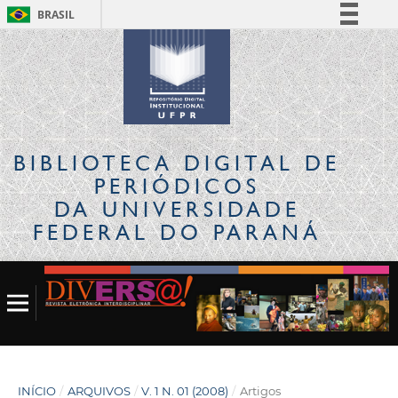
BRASIL
Simplifique!
Comunica BR
Participe
Acesso à informação
Legislação
BIBLIOTECA DIGITAL
DE
Canais
PERIÓDICOS
DA UNIVERSIDADE
FEDERAL DO PARANÁ
INÍCIO
/
ARQUIVOS
/
V. 1 N. 01 (2008)
/
Artigos