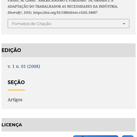
Pfeifer, M. (2008). “AMERICANISMO E FORDISMO" DE GRAMSCI: A
ADAPTAÇÃO DO TRABALHADOR AS NECESSIDADES DA INDÚSTRIA.
Divers@!
,
1
(01). https://doi.org/10.5380/diver.v1i01.34007
Fomatos de Citação
EDIÇÃO
v. 1 n. 01 (2008)
SEÇÃO
Artigos
LICENÇA