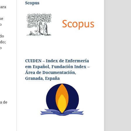
Scopus
para
se
o
 do
udo;
o
CUIDEN – Index de Enfermería
em Español, Fundación Index –
Área de Documentación,
Granada, España
a de