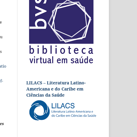
e
eu
s
atio
f-
LILACS – Literatura Latino-
Americana e do Caribe em
Ciências da Saúde
es