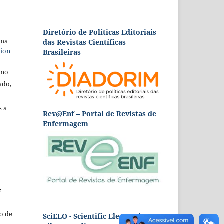
Diretório de Políticas Editoriais
uma
das Revistas Científicas
tion
Brasileiras
 no
ado,
s a
Rev@Enf – Portal de Revistas de
Enfermagem
e
o de
SciELO - Scientific Electronic