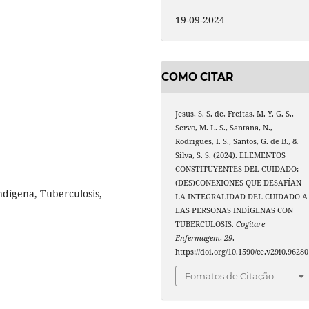
19-09-2024
COMO CITAR
Jesus, S. S. de, Freitas, M. Y. G. S.,
Servo, M. L. S., Santana, N.,
Rodrigues, I. S., Santos, G. de B., &
Silva, S. S. (2024). ELEMENTOS
CONSTITUYENTES DEL CUIDADO:
(DES)CONEXIONES QUE DESAFÍAN
ndígena, Tuberculosis,
LA INTEGRALIDAD DEL CUIDADO A
LAS PERSONAS INDÍGENAS CON
TUBERCULOSIS.
Cogitare
Enfermagem
,
29
.
https://doi.org/10.1590/ce.v29i0.96280
Fomatos de Citação