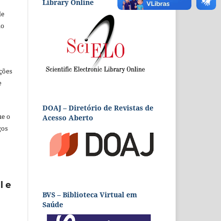
Library Online
de
ão
ções
e
DOAJ – Diretório de Revistas de
ue o
Acesso Aberto
gos
l e
BVS – Biblioteca Virtual em
Saúde