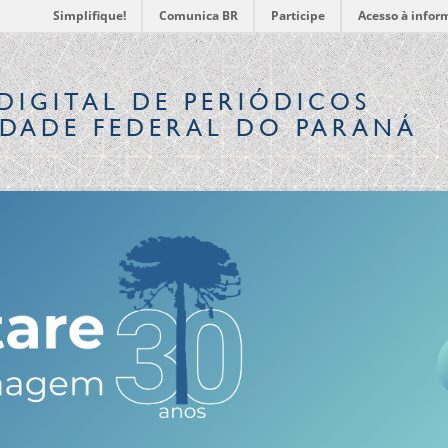
Simplifique!
Comunica BR
Participe
Acesso à infor
DIGITAL
DE PERIÓDICOS
IDADE FEDERAL DO PARANÁ