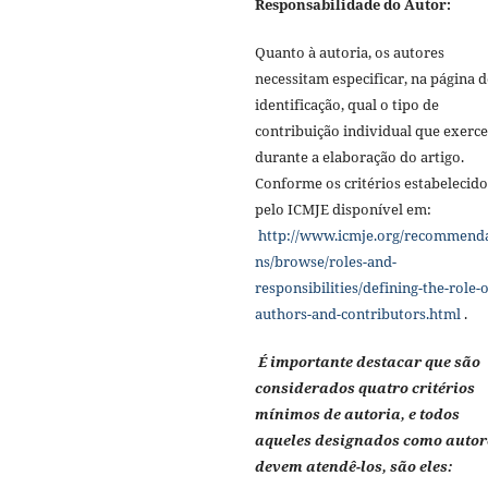
Responsabilidade do Autor:
Quanto à autoria, os autores
necessitam especificar, na página d
identificação, qual o tipo de
contribuição individual que exerc
durante a elaboração do artigo.
Conforme os critérios estabelecido
pelo ICMJE disponível em:
http://www.icmje.org/recommend
ns/browse/roles-and-
responsibilities/defining-the-role-o
authors-and-contributors.html
.
É importante destacar que são
considerados quatro critérios
mínimos de autoria, e todos
aqueles designados como autor
devem atendê-los, são eles: