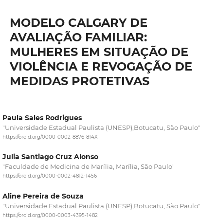
MODELO CALGARY DE
AVALIAÇÃO FAMILIAR:
MULHERES EM SITUAÇÃO DE
VIOLÊNCIA E REVOGAÇÃO DE
MEDIDAS PROTETIVAS
Paula Sales Rodrigues
"Universidade Estadual Paulista (UNESP),Botucatu, São Paulo"
https://orcid.org/0000-0002-8876-814X
Julia Santiago Cruz Alonso
"Faculdade de Medicina de Marília, Marília, São Paulo"
https://orcid.org/0000-0002-4812-1456
Aline Pereira de Souza
"Universidade Estadual Paulista (UNESP),Botucatu, São Paulo"
https://orcid.org/0000-0003-4395-1482