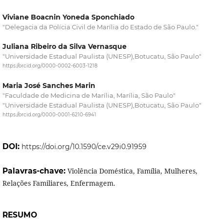
Viviane Boacnin Yoneda Sponchiado
"Delegacia da Polícia Civil de Marília do Estado de São Paulo."
Juliana Ribeiro da Silva Vernasque
"Universidade Estadual Paulista (UNESP),Botucatu, São Paulo"
https://orcid.org/0000-0002-6003-1218
Maria José Sanches Marin
"Faculdade de Medicina de Marília, Marília, São Paulo"
"Universidade Estadual Paulista (UNESP),Botucatu, São Paulo"
https://orcid.org/0000-0001-6210-6941
DOI:
https://doi.org/10.1590/ce.v29i0.91959
Palavras-chave:
Violência Doméstica, Família, Mulheres,
Relações Familiares, Enfermagem.
RESUMO