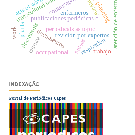
acts of administration
family planning
peer review
atención de enfermería
transcultural nursing
contraception
enfermeros
publicaciones periódicas c
documents
plants
periodicals as topic
work
documentos
revisión por expertos
culture
respiration
nurses
trabajo
occupational
INDEXAÇÃO
Portal de Periódicos Capes