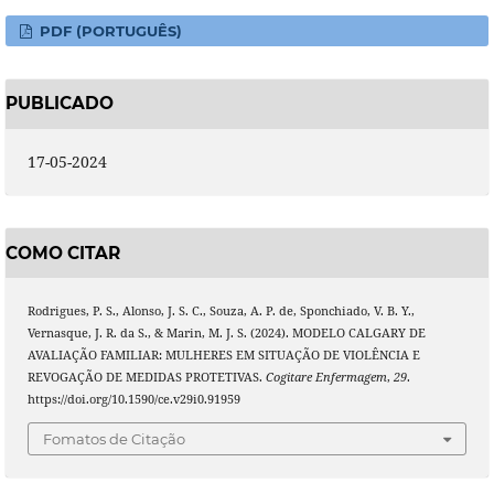
PDF (PORTUGUÊS)
PUBLICADO
17-05-2024
COMO CITAR
Rodrigues, P. S., Alonso, J. S. C., Souza, A. P. de, Sponchiado, V. B. Y.,
Vernasque, J. R. da S., & Marin, M. J. S. (2024). MODELO CALGARY DE
AVALIAÇÃO FAMILIAR: MULHERES EM SITUAÇÃO DE VIOLÊNCIA E
REVOGAÇÃO DE MEDIDAS PROTETIVAS.
Cogitare Enfermagem
,
29
.
https://doi.org/10.1590/ce.v29i0.91959
Fomatos de Citação