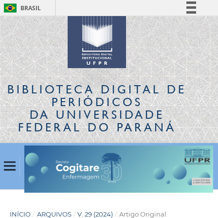
BRASIL
Simplifique!
Comunica BR
Participe
Acesso à informação
Legislação
BIBLIOTECA DIGITAL
DE
Canais
PERIÓDICOS
DA UNIVERSIDADE
FEDERAL DO PARANÁ
INÍCIO
/
ARQUIVOS
/
V. 29 (2024)
/
Artigo Original