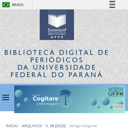
BRASIL
Simplifique!
Comunica BR
Participe
Acesso à informação
Legislação
BIBLIOTECA DIGITAL
DE
Canais
PERIÓDICOS
DA UNIVERSIDADE
FEDERAL DO PARANÁ
INÍCIO
/
ARQUIVOS
/
V. 28 (2023)
/
Artigo Original