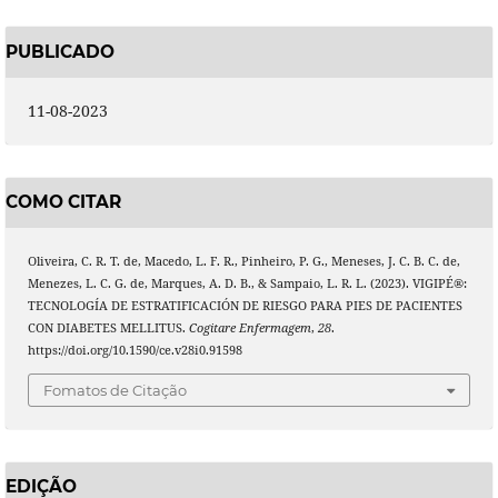
PUBLICADO
11-08-2023
COMO CITAR
Oliveira, C. R. T. de, Macedo, L. F. R., Pinheiro, P. G., Meneses, J. C. B. C. de,
Menezes, L. C. G. de, Marques, A. D. B., & Sampaio, L. R. L. (2023). VIGIPÉ®:
TECNOLOGÍA DE ESTRATIFICACIÓN DE RIESGO PARA PIES DE PACIENTES
CON DIABETES MELLITUS.
Cogitare Enfermagem
,
28
.
https://doi.org/10.1590/ce.v28i0.91598
Fomatos de Citação
EDIÇÃO