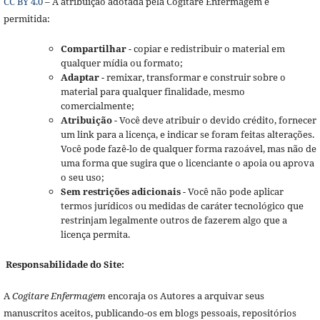
CC BY 4.0
– A atribuição adotada pela Cogitare Enfermagem é
permitida:
Compartilhar
- copiar e redistribuir o material em
qualquer mídia ou formato;
Adaptar
- remixar, transformar e construir sobre o
material para qualquer finalidade, mesmo
comercialmente;
Atribuição
- Você deve atribuir o devido crédito, fornecer
um link para a licença, e indicar se foram feitas alterações.
Você pode fazê-lo de qualquer forma razoável, mas não de
uma forma que sugira que o licenciante o apoia ou aprova
o seu uso;
Sem restrições adicionais
- Você não pode aplicar
termos jurídicos ou medidas de caráter tecnológico que
restrinjam legalmente outros de fazerem algo que a
licença permita.
Responsabilidade do Site:
A
Cogitare Enfermagem
encoraja os Autores a arquivar seus
manuscritos aceitos, publicando-os em blogs pessoais, repositórios