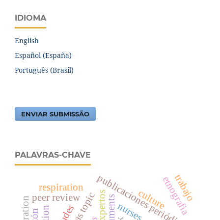
IDIOMA
English
Español (España)
Português (Brasil)
ENVIAR SUBMISSÃO
PALAVRAS-CHAVE
publicaciones periódicas c
trabajo
etnografia
respiration
culture
peer review
documents
nurses
atitudes