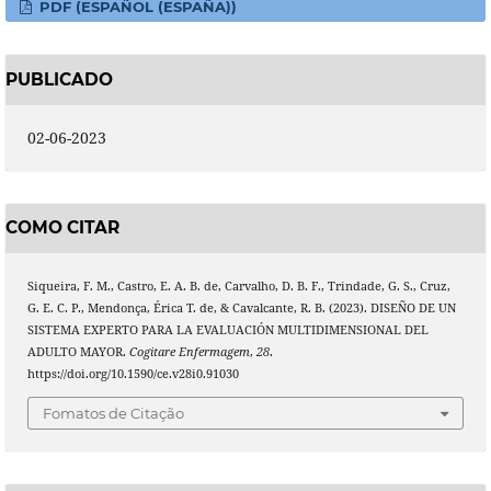
PDF (ESPAÑOL (ESPAÑA))
PUBLICADO
02-06-2023
COMO CITAR
Siqueira, F. M., Castro, E. A. B. de, Carvalho, D. B. F., Trindade, G. S., Cruz,
G. E. C. P., Mendonça, Érica T. de, & Cavalcante, R. B. (2023). DISEÑO DE UN
SISTEMA EXPERTO PARA LA EVALUACIÓN MULTIDIMENSIONAL DEL
ADULTO MAYOR.
Cogitare Enfermagem
,
28
.
https://doi.org/10.1590/ce.v28i0.91030
Fomatos de Citação