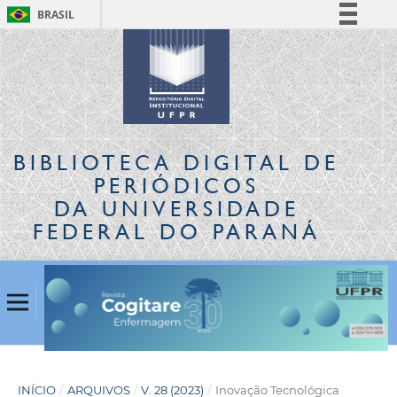
BRASIL
Simplifique!
Comunica BR
Participe
Acesso à informação
Legislação
BIBLIOTECA DIGITAL
DE
Canais
PERIÓDICOS
DA UNIVERSIDADE
FEDERAL DO PARANÁ
INÍCIO
/
ARQUIVOS
/
V. 28 (2023)
/
Inovação Tecnológica