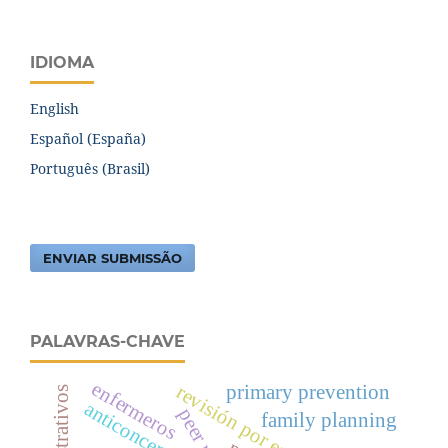
IDIOMA
English
Español (España)
Português (Brasil)
ENVIAR SUBMISSÃO
PALAVRAS-CHAVE
enfermeros
primary prevention
revisión por expertos
anticoncepción
family planning