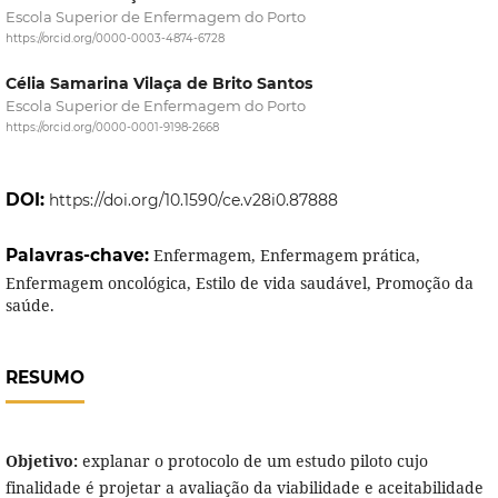
Escola Superior de Enfermagem do Porto
https://orcid.org/0000-0003-4874-6728
Célia Samarina Vilaça de Brito Santos
Escola Superior de Enfermagem do Porto
https://orcid.org/0000-0001-9198-2668
DOI:
https://doi.org/10.1590/ce.v28i0.87888
Palavras-chave:
Enfermagem, Enfermagem prática,
Enfermagem oncológica, Estilo de vida saudável, Promoção da
saúde.
RESUMO
Objetivo:
explanar o protocolo de um estudo piloto cujo
finalidade é projetar a avaliação da viabilidade e aceitabilidade