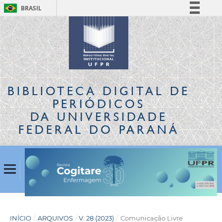
BRASIL
Simplifique!
Comunica BR
Participe
Acesso à informação
Legislação
BIBLIOTECA DIGITAL
DE
Canais
PERIÓDICOS
DA UNIVERSIDADE
FEDERAL DO PARANÁ
INÍCIO
/
ARQUIVOS
/
V. 28 (2023)
/
Comunicação Livre