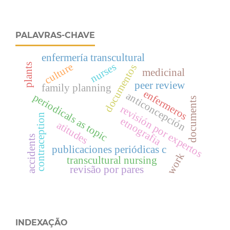
PALAVRAS-CHAVE
enfermería transcultural
nurses
culture
plants
documentos
medicinal
peer review
family planning
enfermeros
anticoncepción
periodicals as topic
documents
revisión por expertos
contraception
etnografia
atitudes
accidents
publicaciones periódicas c
work
transcultural nursing
revisão por pares
INDEXAÇÃO