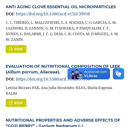
ANTI AGING CLOVE ESSENTIAL OIL MICROPARTICLES
DOI:
https://doi.org/10.5380/acd.v15i3.39938
C. C. TIBÉRIO, L. MALCZEWSKI, E. S. WATAYA, C. G GARCIA, L. M.
LAZINSKI, D. ZANNIN, G. M. FUJIWARA,, P PASQUALIM, F. F.
NUNES, L. DALARMI, J. F. G. DIAS, C. K. COSTA, M. D MIGUEL, S. M.
W. ZANIN
PDF
EVALUATION OF NUTRITIONAL COMPOSITION OF LEEK
(Allium porrum, Aliaceae).
DOI:
https://doi.org/10.5380/acd.v15i3.39990
Leticia Moraes PAK, Ana Julia Moutinho SILVA, Maria Eugenia
BALBI
PDF
NUTRITIONAL PROPERTIES AND ADVERSE EFFECTS OF
“GOJI BERRY” - (Lycium barbarum L.)