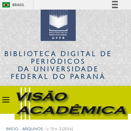
BRASIL
Simplifique!
Comunica BR
Participe
Acesso à informação
Legislação
BIBLIOTECA DIGITAL
DE
Canais
PERIÓDICOS
DA UNIVERSIDADE
FEDERAL DO PARANÁ
INÍCIO
/
ARQUIVOS
/
v. 15 n. 3 (2014)