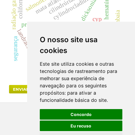
dicksoniaceae
salmonella sp
mata atlântica.
coliformes
radiação gama
hematúria
cylindrocladium
cilindrúria.
samambaia
cyp
predição de interações moleculares
creatinina
landrace
uréia
dicksonia sellowiana
rutaceae
O nosso site usa
segurança
acácias
colletotrichum acutatum
cookies
espinho de agulha
anti-hipertensivo
Este site utiliza cookies e outras
tecnologias de rastreamento para
melhorar sua experiência de
navegação para os seguintes
ENVIAR SUBMISSÃO
propósitos:
para ativar a
funcionalidade básica do site
.
Concordo
Eu recuso