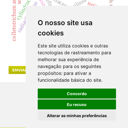
colletotrichum acutatum
cylindrocladium
cilindrúria.
fusarium oxysporum
salmonella sp
eficácia
uréia
radiação gama
hematúria
cyp
drogas vegetais
landrace
zanthoxylum
rutaceae
samambaia
O nosso site usa
antracnose
cookies
Este site utiliza cookies e outras
tecnologias de rastreamento para
melhorar sua experiência de
navegação para os seguintes
ENVIAR SUBMISSÃO
propósitos:
para ativar a
funcionalidade básica do site
.
Concordo
Eu recuso
Alterar as minhas preferências