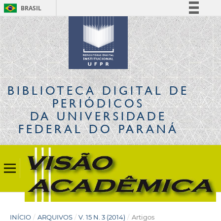
BRASIL
Simplifique!
Comunica BR
Participe
Acesso à informação
Legislação
BIBLIOTECA DIGITAL
DE
Canais
PERIÓDICOS
DA UNIVERSIDADE
FEDERAL DO PARANÁ
INÍCIO
/
ARQUIVOS
/
V. 15 N. 3 (2014)
/
Artigos