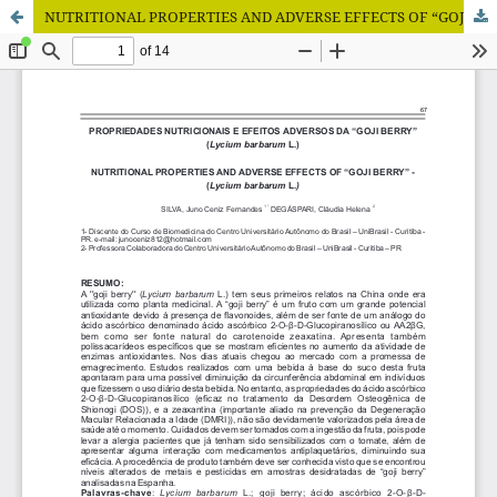
NUTRITIONAL PROPERTIES AND ADVERSE EFFECTS OF “GOJI BERRY” - (Lycium barbarum L.)