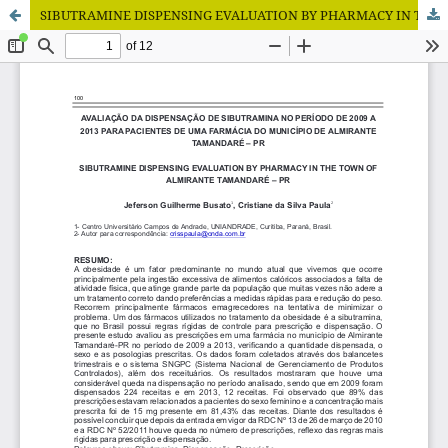
SIBUTRAMINE DISPENSING EVALUATION BY PHARMACY IN THE TOWN OF ALMIRANTE TAMANDARÉ – PR