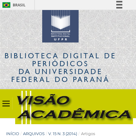
BRASIL
Simplifique!
Comunica BR
Participe
Acesso à informação
Legislação
BIBLIOTECA DIGITAL
DE
Canais
PERIÓDICOS
DA UNIVERSIDADE
FEDERAL DO PARANÁ
INÍCIO
/
ARQUIVOS
/
V. 15 N. 3 (2014)
/
Artigos