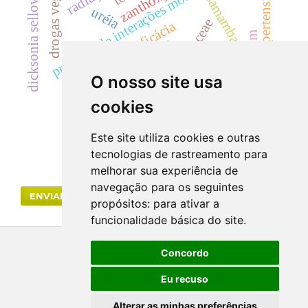
predição de interações moleculares
drogas vegetais
dicksonia sellowiana
anti-hipertensivo
samambaia
uréia
rutaceae
eficácia
cylindrocladium
hematúria
acácias
dicksoniaceae
cyp
cilindrúria.
creatinina
antracnose
O nosso site usa
alcaloide
landrace
segurança
cookies
Este site utiliza cookies e outras
tecnologias de rastreamento para
melhorar sua experiência de
navegação para os seguintes
ENVIAR SUBMISSÃO
propósitos:
para ativar a
funcionalidade básica do site
.
Concordo
Eu recuso
Alterar as minhas preferências