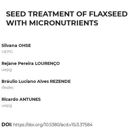
SEED TREATMENT OF FLAXSEED
WITH MICRONUTRIENTS
Silvana OHSE
UEPG
Rejane Pereira LOURENÇO
uepg
Bráulio Luciano Alves REZENDE
ifes/es
Ricardo ANTUNES
uepg
DOI:
https://doi.org/10.5380/acd.v15i3.37584