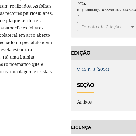
15
(3).
am realizados. As folhas
https://doi.org/10.5380/acd.v15i3.399
as tectores pluricelulares,
7
a e plaquetas de cera
Fomatos de Citação
 superfícies foliares,
 colateral em arco aberto
fechado no peciólulo e em
revela estrutura
EDIÇÃO
e. Há uma bainha
ndro floemático que é
v. 15 n. 3 (2014)
cos, mucilagem e cristais
SEÇÃO
Artigos
LICENÇA