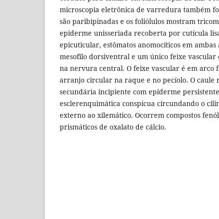
microscopia eletrônica de varredura também for
são paribipinadas e os foliólulos mostram tricom
epiderme unisseriada recoberta por cutícula lis
epicuticular, estômatos anomocíticos em ambas as
mesofilo dorsiventral e um único feixe vascular
na nervura central. O feixe vascular é em arco 
arranjo circular na raque e no pecíolo. O caule 
secundária incipiente com epiderme persistent
esclerenquimática conspícua circundando o cili
externo ao xilemático. Ocorrem compostos fenóli
prismáticos de oxalato de cálcio.