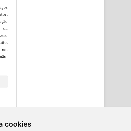
igos
utor,
ação
e da
esso
uito,
, em
não-
a cookies