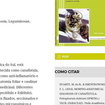
nosia, Leguminosae,
PDF
ca do Sul, está
hecida como canafístula,
COMO CITAR
como anti-inflamatório e
natomia foliar e caulinar
DUARTE, M. do R., & KRENTKOWSKI
medicinal. Diferentes
F. L. (2014). MORPHO-ANATOMICAL
peciólulo e foliólulo),
DIAGNOSIS OF CANAFÍSTULA:
 fixados, seccionados e
Peltophorum dubium (SPRENG.)
TAUB. (FABACEAE).
Visão Acadêmica
,
stes microquímicos e