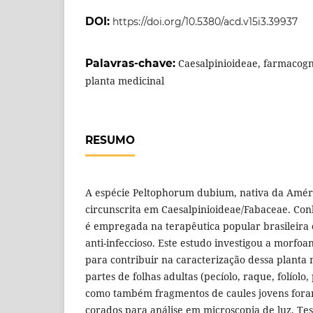
DOI:
https://doi.org/10.5380/acd.v15i3.39937
Palavras-chave:
Caesalpinioideae, farmacog
planta medicinal
RESUMO
A espécie Peltophorum dubium, nativa da Améri
circunscrita em Caesalpinioideae/Fabaceae. Con
é empregada na terapêutica popular brasileira 
anti-infeccioso. Este estudo investigou a morfoa
para contribuir na caracterização dessa planta 
partes de folhas adultas (pecíolo, raque, folíolo, 
como também fragmentos de caules jovens foram
corados para análise em microscopia de luz. Te