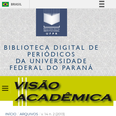
BRASIL
Simplifique!
Comunica BR
Participe
Acesso à informação
Legislação
BIBLIOTECA DIGITAL
DE
Canais
PERIÓDICOS
DA UNIVERSIDADE
FEDERAL DO PARANÁ
INÍCIO
/
ARQUIVOS
/
v. 14 n. 2 (2013)