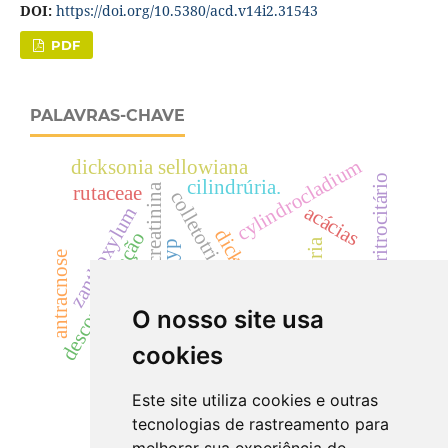
DOI:
https://doi.org/10.5380/acd.v14i2.31543
PDF
PALAVRAS-CHAVE
cylindrocladium
dicksonia sellowiana
dismorfismo eritrocitário
cilindrúria.
rutaceae
creatinina
colletotrichum acutatum
acácias
zanthoxylum
dicksoniaceae
descontaminação
hematúria
cyp
antracnose
samambaia
uréia
drogas vegetais
landrace
radiação gama
O nosso site usa
segurança
cookies
eficácia
Este site utiliza cookies e outras
tecnologias de rastreamento para