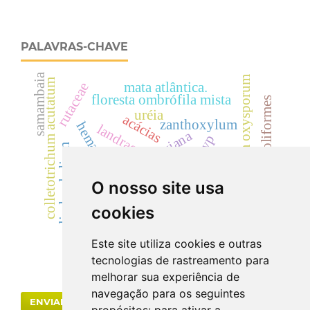
PALAVRAS-CHAVE
samambaia
fusarium oxysporum
colletotrichum acutatum
mata atlântica.
rutaceae
floresta ombrófila mista
coliformes
uréia
acácias
zanthoxylum
hematúria
landrace
dicksonia sellowiana
cyp
cylindrocladium
cilindrúria.
toxicidade.
creatinina
O nosso site usa
dicksoniaceae
dismorfismo eritrocitário
cookies
drogas vegetais
Este site utiliza cookies e outras
tecnologias de rastreamento para
melhorar sua experiência de
navegação para os seguintes
ENVIAR SUBMISSÃO