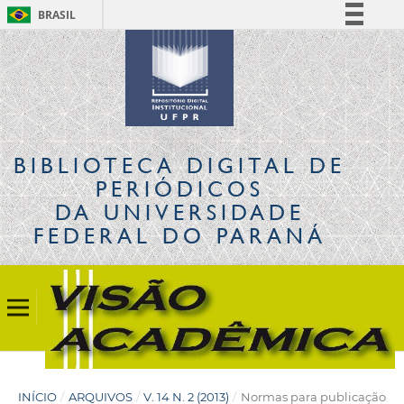
BRASIL
Simplifique!
Comunica BR
Participe
Acesso à informação
Legislação
BIBLIOTECA DIGITAL
DE
Canais
PERIÓDICOS
DA UNIVERSIDADE
FEDERAL DO PARANÁ
INÍCIO
/
ARQUIVOS
/
V. 14 N. 2 (2013)
/
Normas para publicação