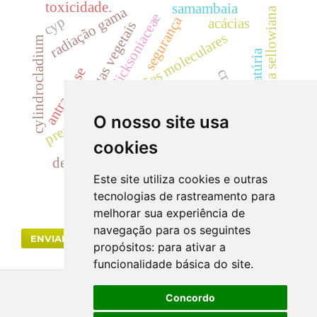
toxicidade.
samambaia
radiação gama
dicksonia sellowiana
dicksoniaceae
segurança
cyp
acácias
drogas vegetais
predição de interações moleculares
cylindrocladium
hematúria
antracnose
creatinina
cilindrúria.
uréia
landrace
O nosso site usa
salmonella sp
cookies
dismorfismo eritrocitário
descontaminação
bignoniaceae
Este site utiliza cookies e outras
tecnologias de rastreamento para
melhorar sua experiência de
navegação para os seguintes
ENVIAR SUBMISSÃO
propósitos:
para ativar a
funcionalidade básica do site
.
Concordo