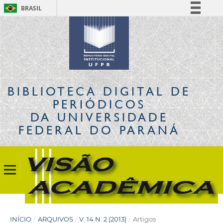
BRASIL
Simplifique!
Comunica BR
Participe
Acesso à informação
Legislação
BIBLIOTECA DIGITAL
DE
Canais
PERIÓDICOS
DA UNIVERSIDADE
FEDERAL DO PARANÁ
INÍCIO
/
ARQUIVOS
/
V. 14 N. 2 (2013)
/
Artigos