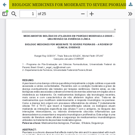
BIOLOGIC MEDICINES FOR MODERATE TO SEVERE PSORIASIS – A REVIEW OF CLINICAL EVIDENCE