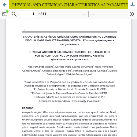
PHYSICAL AND CHEMICAL CHARACTERISTICS AS PARAMETERS FOR QUALITY CONTROL OF PLANT MATERIAL Rhamnus sphaerosperma var. pubescens