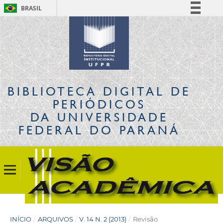
BRASIL
Simplifique!
Comunica BR
Participe
Acesso à informação
Legislação
BIBLIOTECA DIGITAL
DE
Canais
PERIÓDICOS
DA UNIVERSIDADE
FEDERAL DO PARANÁ
INÍCIO
/
ARQUIVOS
/
V. 14 N. 2 (2013)
/
Revisão