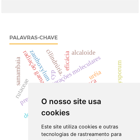
PALAVRAS-CHAVE
cilindrúria.
zanthoxylum
radiação gama
alcaloide
eficácia
predição de interações moleculares
samambaia
fusarium oxysporum
uréia
cyp
segurança
rutaceae
dicksoniaceae
hematúria
creatinina
descontaminação
acácias
O nosso site usa
landrace
cookies
cylindrocladium
Este site utiliza cookies e outras
tecnologias de rastreamento para