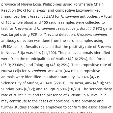
province of Nueva Ecija, Philippines using Polymerase Chain
Reaction (PCR) for
T. evansi
and competitive Enzyme-linked
Immunosorbent Assay (cELISA) for
N. caninum
antibodies . A total
of 100 whole blood and 100 serum samples were collected to
test for
T. evansi
and
N. caninum
, respectively.
Rotat 1.2 VSG
gene
was target using PCR for
T. evansi
detection.
Neospora caninum
antibody detection was done from the serum samples using
cELISA test kit.Results revealed that the positivity rate of
T. evansi
in Nueva Ecija was 11% (11/100). The positive animals identified
were from the municipalities of Muñoz (4/16; 25%), Sta. Rosa
(3/13; 23.08%) and Talugtug (4/16; 25%). The seropositive rate of
Nueva Ecija for
N. caninum.
was 46% (46/100), seropositive
animals were identified in Cabanatuan City, 57.14% (4/7);
Science City of Muñoz, 43.14% (22/51); Sta. Rosa, 40% (4/10); Sto.
Sunday, 50% (6/12); and Talugtug 50% (10/20). The seropositivity
rate of
N. caninum
and the presence of
T. evansi
in Nueva Ecija
may contribute to the cases of abortions in the province and
further studies should be employed to confirm the association of