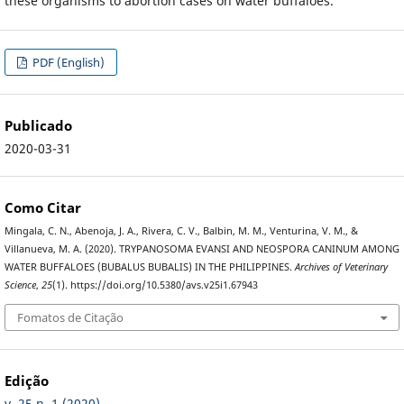
these organisms to abortion cases on water buffaloes.
PDF (English)
Publicado
2020-03-31
Como Citar
Mingala, C. N., Abenoja, J. A., Rivera, C. V., Balbin, M. M., Venturina, V. M., &
Villanueva, M. A. (2020). TRYPANOSOMA EVANSI AND NEOSPORA CANINUM AMONG
WATER BUFFALOES (BUBALUS BUBALIS) IN THE PHILIPPINES.
Archives of Veterinary
Science
,
25
(1). https://doi.org/10.5380/avs.v25i1.67943
Fomatos de Citação
Edição
v. 25 n. 1 (2020)