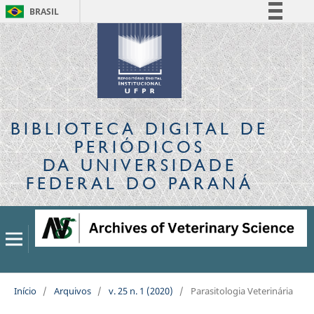
BRASIL
Simplifique!
Comunica BR
Participe
Acesso à informação
Legislação
BIBLIOTECA DIGITAL
DE
Canais
PERIÓDICOS
DA UNIVERSIDADE
FEDERAL DO PARANÁ
Início
/
Arquivos
/
v. 25 n. 1 (2020)
/
Parasitologia Veterinária