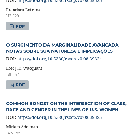
DOI:
https://doi.org/10.5380/rsocp.v0i08.39323
Francisco Entrena
113-129
PDF
O SURGIMENTO DA MARGINALIDADE AVANÇADA
NOTAS SOBRE SUA NATUREZA E IMPLICAÇÕES
DOI:
https://doi.org/10.5380/rsocp.v0i08.39324
Loic J. D. Wacquant
131-144
PDF
COMMON BONDS? ON THE INTERSECTION OF CLASS,
RACE AND GENDER IN THE LIVES OF U.S. WOMEN
DOI:
https://doi.org/10.5380/rsocp.v0i08.39325
Miriam Adelman
145-156