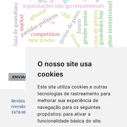
génie institutionnel
organizações não-governamentais
baía de guanabara
gêneros
quotas de genre.
chili
cotas de gênero
guanabara bay
gender quotas
partidos políticos
market
forum
d
competition
fórum
new towns
O nosso site usa
cookies
ENVIAR SUBMISSÃO
Este site utiliza cookies e outras
tecnologias de rastreamento para
melhorar sua experiência de
Revista de Sociologia e Política. ISSN: 0104-4478
(versão impressa)
navegação para os seguintes
1678-9873 (versão online)
propósitos:
para ativar a
funcionalidade básica do site
.