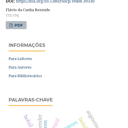
DOI:
https://doi.org/10.5380/rsocp.v0i08.39330
Flávio da Cunha Rezende
173-176
PDF
INFORMAÇÕES
Para Leitores
Para Autores
Para Bibliotecários
PALAVRAS-CHAVE
argentine
brésil.
gender
brésil
brazil
genres
com