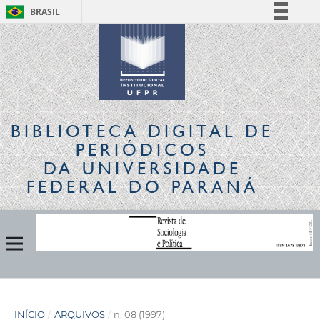
BRASIL
Simplifique!
Comunica BR
Participe
Acesso à informação
Legislação
BIBLIOTECA DIGITAL
DE
Canais
PERIÓDICOS
DA UNIVERSIDADE
FEDERAL DO PARANÁ
INÍCIO
/
ARQUIVOS
/
n. 08 (1997)