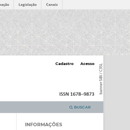
mação
Legislação
Canais
Cadastro
Acesso
BUSCAR
INFORMAÇÕES