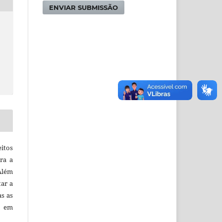
ENVIAR SUBMISSÃO
itos
ra a
 Além
tar a
as as
o em