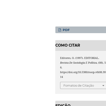
PDF
COMO CITAR
Editores, O. (1997). EDITORIAL.
Revista De Sociologia E Política
, (08), 
6.
https://doi.org/10.5380/rsocp.v0i08.39
14
Fomatos de Citação
EDIÇÃO