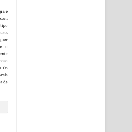
gia e
 com
tipo
uso,
lquer
ue o
ente
osso
o. Os
orais
ta de