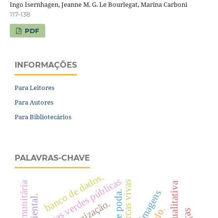
Ingo Isernhagen, Jeanne M. G. Le Bourlegat, Marina Carboni
117-138
PDF
INFORMAÇÕES
Para Leitores
Para Autores
Para Bibliotecários
PALAVRAS-CHAVE
banco de dados.
Áreas verdes públicas
cercas vivas
tipos de poda.
urbanização.