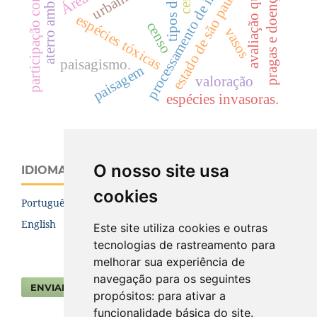
participação comunitária
avaliação qualitativa
processamento de imagens
aterro ambiental.
estado de são paulo.
pragas e doenças
espécies tóxicas
censo
vasos
paisagismo.
paisagem
valoração
espécies invasoras.
O nosso site usa
IDIOMA
cookies
Português (Brasil)
English
Este site utiliza cookies e outras
tecnologias de rastreamento para
melhorar sua experiência de
navegação para os seguintes
ENVIAR SUBMISSÃO
propósitos:
para ativar a
funcionalidade básica do site
.