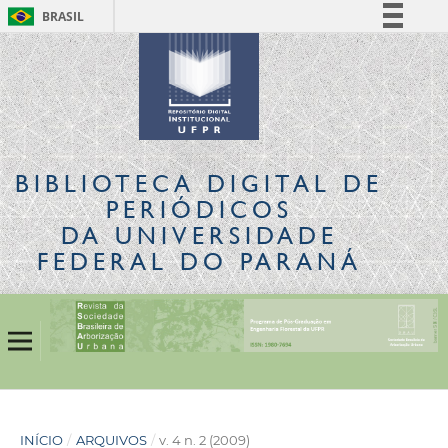
BRASIL
Simplifique!
Comunica BR
Participe
Acesso à informação
Legislação
BIBLIOTECA DIGITAL
DE
Canais
PERIÓDICOS
DA UNIVERSIDADE
FEDERAL DO PARANÁ
INÍCIO
/
ARQUIVOS
/
v. 4 n. 2 (2009)