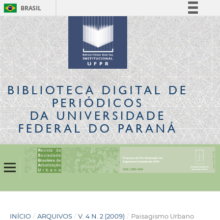
BRASIL
Simplifique!
Comunica BR
Participe
Acesso à informação
Legislação
BIBLIOTECA DIGITAL
DE
Canais
PERIÓDICOS
DA UNIVERSIDADE
FEDERAL DO PARANÁ
INÍCIO
/
ARQUIVOS
/
V. 4 N. 2 (2009)
/
Paisagismo Urbano