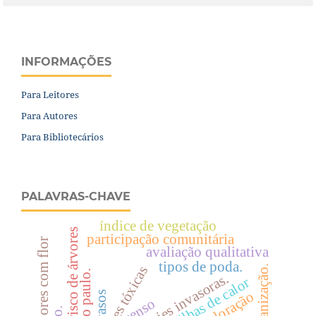
INFORMAÇÕES
Para Leitores
Para Autores
Para Bibliotecários
PALAVRAS-CHAVE
índice de vegetação
análise de risco de árvores
participação comunitária
árvores com flor
avaliação qualitativa
tipos de poda.
urbanização.
espécies tóxicas
espécies invasoras.
ilhas de calor
valoração
vasos
censo