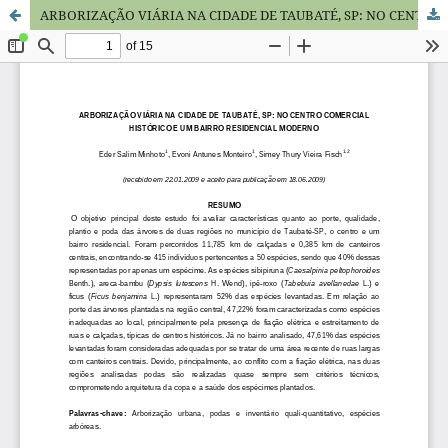
ARBORIZAÇÃO VIÁRIA NA CIDADE DE TAUBATÉ, SP: NO CENTRO COMERCIAL HISTÓRICO E UM BAIRRO RESIDENCIAL MODERNO