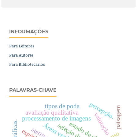
INFORMAÇÕES
Para Leitores
Para Autores
Para Bibliotecários
PALAVRAS-CHAVE
percepção.
tipos de poda.
paisagem
avaliação qualitativa
valoração
processamento de imagens
estado de são paulo.
seleção de árvores
censo