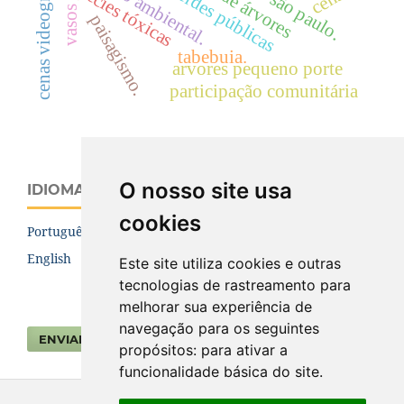
cenas videográficas.
Áreas verdes públicas
aterro ambiental.
espécies tóxicas
vasos
paisagismo.
tabebuia.
arvores pequeno porte
participação comunitária
O nosso site usa
IDIOMA
cookies
Português (Brasil)
English
Este site utiliza cookies e outras
tecnologias de rastreamento para
melhorar sua experiência de
navegação para os seguintes
ENVIAR SUBMISSÃO
propósitos:
para ativar a
funcionalidade básica do site
.