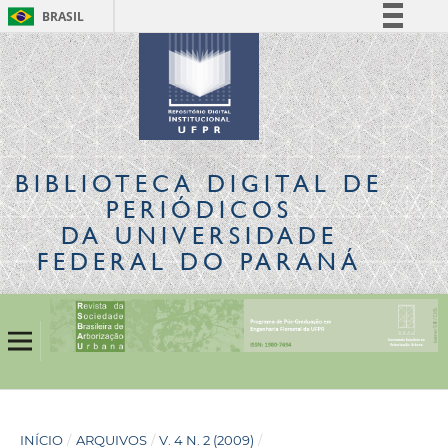
BRASIL
Simplifique!
Comunica BR
Participe
Acesso à informação
Legislação
BIBLIOTECA DIGITAL
DE
Canais
PERIÓDICOS
DA UNIVERSIDADE
FEDERAL DO PARANÁ
INÍCIO
/
ARQUIVOS
/
V. 4 N. 2 (2009)
/