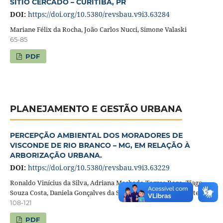
SÍTIO CERCADO – CURITIBA, PR
DOI:
https://doi.org/10.5380/revsbau.v9i3.63284
Mariane Félix da Rocha, João Carlos Nucci, Simone Valaski
65-85
PDF
PLANEJAMENTO E GESTÃO URBANA
PERCEPÇÃO AMBIENTAL DOS MORADORES DE
VISCONDE DE RIO BRANCO – MG, EM RELAÇÃO À
ARBORIZAÇÃO URBANA.
DOI:
https://doi.org/10.5380/revsbau.v9i3.63229
Ronaldo Vinícius da Silva, Adriana Machado Torres Rego, Tiago
Souza Costa, Daniela Gonçalves da Silva, Renata Barreto Tostes
108-121
PDF