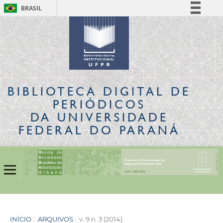
BRASIL
Simplifique!
Comunica BR
Participe
Acesso à informação
Legislação
BIBLIOTECA DIGITAL
DE
Canais
PERIÓDICOS
DA UNIVERSIDADE
FEDERAL DO PARANÁ
INÍCIO
/
ARQUIVOS
/
v. 9 n. 3 (2014)