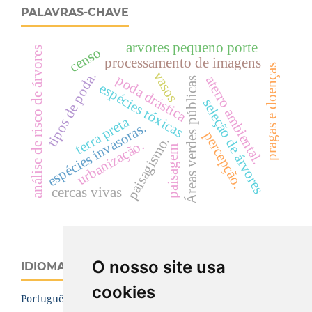
PALAVRAS-CHAVE
arvores pequeno porte
análise de risco de árvores
censo
processamento de imagens
pragas e doenças
vasos
tipos de poda.
poda drástica
aterro ambiental.
Áreas verdes públicas
espécies tóxicas
seleção de árvores
terra preta
espécies invasoras.
percepção.
paisagismo.
urbanização.
paisagem
cercas vivas
O nosso site usa
IDIOMA
cookies
Português (Brasil)