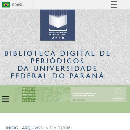
BRASIL
Simplifique!
Comunica BR
Participe
Acesso à informação
Legislação
BIBLIOTECA DIGITAL
DE
Canais
PERIÓDICOS
DA UNIVERSIDADE
FEDERAL DO PARANÁ
INÍCIO
/
ARQUIVOS
/
v. 11 n. 3 (2016)