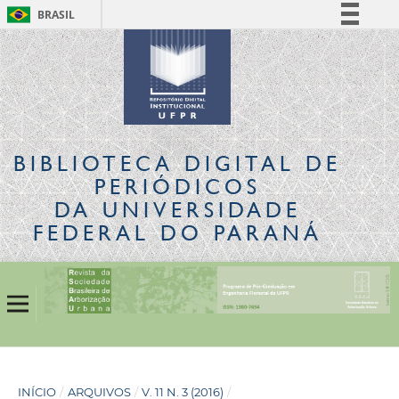
BRASIL
Simplifique!
Comunica BR
Participe
Acesso à informação
Legislação
BIBLIOTECA DIGITAL
DE
Canais
PERIÓDICOS
DA UNIVERSIDADE
FEDERAL DO PARANÁ
INÍCIO
/
ARQUIVOS
/
V. 11 N. 3 (2016)
/