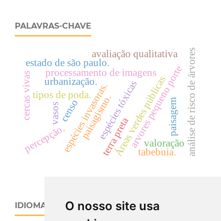
PALAVRAS-CHAVE
análise de risco de árvores
avaliação qualitativa
estado de são paulo.
arvores pequeno porte
processamento de imagens
cercas vivas
Áreas verdes públicas
urbanização.
espécies tóxicas
espécies invasoras.
tipos de poda.
paisagismo.
paisagem
censo
vasos
terra preta
percepção.
valoração
tabebuia.
O nosso site usa
IDIOMA