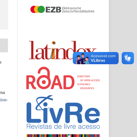
e
uma
ion-