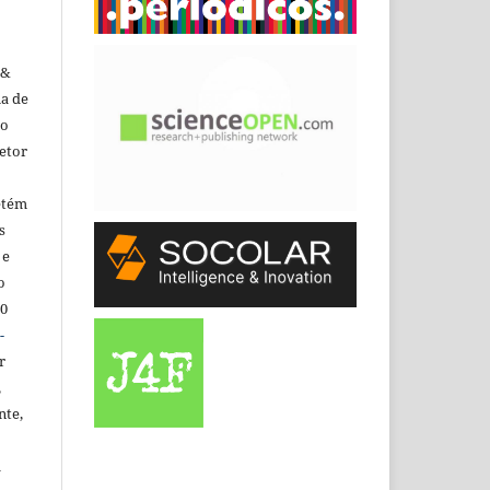
 &
ma de
do
etor
etém
s
 e
o
.0
-
r
,
nte,
a