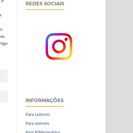
 e
REDES SOCIAIS
s
es
as.
rtigo
INFORMAÇÕES
Para Leitores
Para Autores
Para Bibliotecários