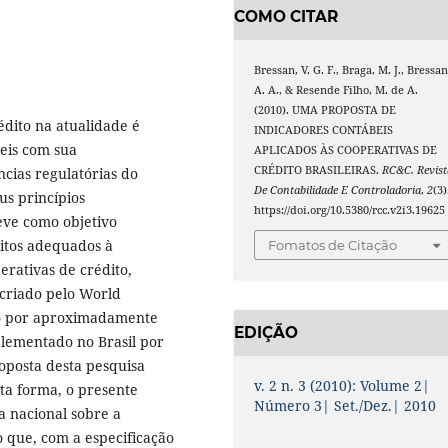
COMO CITAR
Bressan, V. G. F., Braga, M. J., Bressan
A. A., & Resende Filho, M. de A.
(2010). UMA PROPOSTA DE
édito na atualidade é
INDICADORES CONTÁBEIS
eis com sua
APLICADOS ÀS COOPERATIVAS DE
CRÉDITO BRASILEIRAS.
RC&C. Revist
cias regulatórias do
De Contabilidade E Controladoria
,
2
(3)
s princípios
https://doi.org/10.5380/rcc.v2i3.19625
teve como objetivo
ditos adequados à
Fomatos de Citação
erativas de crédito,
criado pelo World
ado por aproximadamente
EDIÇÃO
plementado no Brasil por
oposta desta pesquisa
v. 2 n. 3 (2010): Volume 2|
ta forma, o presente
Número 3| Set./Dez.| 2010
a nacional sobre a
 que, com a especificação