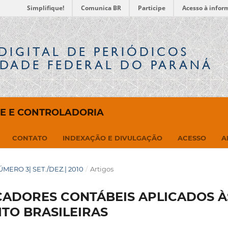
Simplifique!
Comunica BR
Participe
Acesso à infor
DIGITAL
DE PERIÓDICOS
IDADE FEDERAL DO PARANÁ
DE E CONTROLADORIA
CONTATO
INDEXAÇÃO E DIVULGAÇÃO
ACESSO
A
NÚMERO 3| SET./DEZ.| 2010
/
Artigos
CADORES CONTÁBEIS APLICADOS À
TO BRASILEIRAS