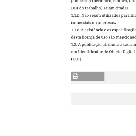
publicação (periódico, editora, URL
DOI do trabalho) sejam citadas.
1.1.b. Não sejam utilizados para fin
comerciais ou onerosos.
1.1.c. A existência e as especificaçõ
desta licença de uso são mencionad
1.2. A publicação atribuirá a cada a
um Identificador de Objeto Digital
(DOI).