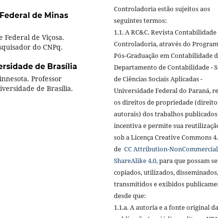
Controladoria estão sujeitos aos
Federal de Minas
seguintes termos:
1.1. A RC&C. Revista Contabilidade
 Federal de Viçosa.
Controladoria, através do Progra
squisador do CNPq.
Pós-Graduação em Contabilidade 
ersidade de Brasília
Departamento de Contabilidade - S
nnesota. Professor
de Ciências Sociais Aplicadas -
versidade de Brasília.
Universidade Federal do Paraná, r
os direitos de propriedade (direito
autorais) dos trabalhos publicados
incentiva e permite sua reutilizaçã
sob a Licença Creative Commons 4
de
CC Attribution-NonCommercial
ShareAlike 4.0,
para que possam se
copiados, utilizados, disseminados
transmitidos e exibidos publicame
desde que:
1.1.a. A autoria e a fonte original d