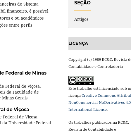
SEÇÃO
nanceiras do Sistema
il financeiro, é possível
estores e ou acadêmicos
Artigos
ções entre perfis
LICENÇA
Copyright (c) 1969 RC&C. Revista d
Contabilidade e Controladoria
de Federal de Minas
e Federal de Viçosa.
Este trabalho está licenciado sob 
eis da Faculdade de
licença
Creative Commons Attribut
 Minas Gerais.
NonCommercial-NoDerivatives 4.0
International License
.
al de Viçosa
 Federal de Viçosa.
Os trabalhos publicados na RC&C.
l da Universidade Federal
Revista de Contabilidade e