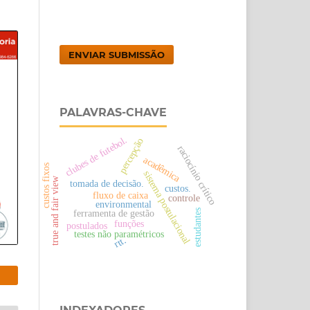
ENVIAR SUBMISSÃO
PALAVRAS-CHAVE
clubes de futebol.
percepção
raciocínio crítico
acadêmica
custos fixos
sistema postulacional
true and fair view
tomada de decisão.
custos.
fluxo de caixa
controle
environmental
estudantes
ferramenta de gestão
funções
postulados
testes não paramétricos
rtt.