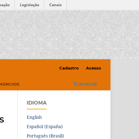
mação
Legislação
Canais
Cadastro
Acesso
NÚNCIOS
BUSCAR
IDIOMA
English
S
Español (España)
Português (Brasil)