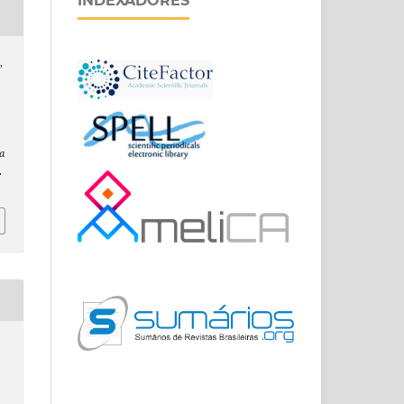
INDEXADORES
,
a
.