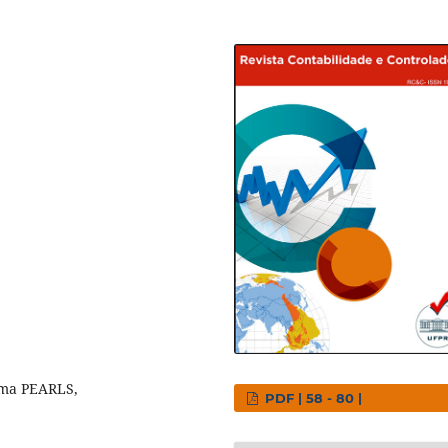
ema PEARLS,
PDF | 58 - 80 |