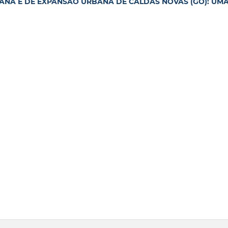
NA E DE EXPANSÃO URBANA DE CALDAS NOVAS (GO): UM