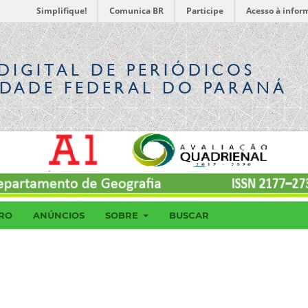
Simplifique!
Comunica BR
Participe
Acesso à infor
DIGITAL
DE PERIÓDICOS
IDADE FEDERAL DO PARANÁ
RO
ANÚNCIOS
SOBRE
BUSCAR