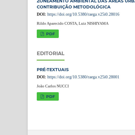
ZONEAMENTO AMBIENTAL DAS ÁREAS URBA
CONTRIBUIÇÃO METODOLÓGICA
DOI:
https://doi.org/10.5380/raega.v25i0.28016
Rildo Aparecido COSTA, Luiz NISHIYAMA
PDF
EDITORIAL
PRÉ-TEXTUAIS
DOI:
https://doi.org/10.5380/raega.v25i0.28001
João Carlos NUCCI
PDF