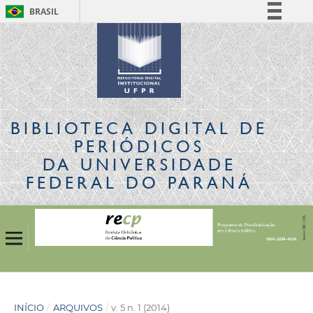
BRASIL
Simplifique!
Comunica BR
Participe
Acesso à informação
Legislação
BIBLIOTECA DIGITAL
DE
Canais
PERIÓDICOS
DA UNIVERSIDADE
FEDERAL DO PARANÁ
INÍCIO
/
ARQUIVOS
/
v. 5 n. 1 (2014)