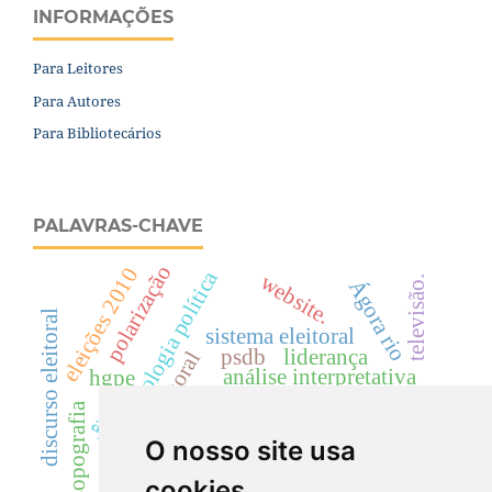
INFORMAÇÕES
Para Leitores
Para Autores
Para Bibliotecários
PALAVRAS-CHAVE
polarização
eleições 2010
sociologia política
website.
televisão.
Ágora rio
discurso eleitoral
sistema eleitoral
psdb
liderança
competição eleitoral
análise interpretativa
hgpe
ethos
curitiba
reeleição
ação política
prosopografia
rádio
terceira via
pt
apc
mara telles
ceará
O nosso site usa
eleições 2012
candidatos
cookies