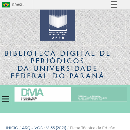
BRASIL
Simplifique!
Comunica BR
Participe
Acesso à informação
Legislação
BIBLIOTECA DIGITAL
DE
Canais
PERIÓDICOS
DA UNIVERSIDADE
FEDERAL DO PARANÁ
INÍCIO
/
ARQUIVOS
/
V. 56 (2021)
/
Ficha Técnica da Edição