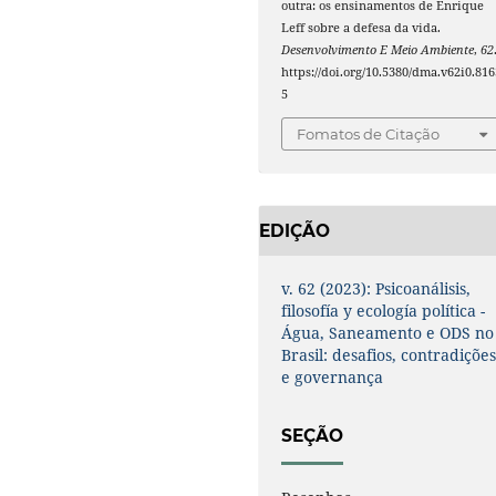
outra: os ensinamentos de Enrique
Leff sobre a defesa da vida.
Desenvolvimento E Meio Ambiente
,
62
https://doi.org/10.5380/dma.v62i0.816
5
Fomatos de Citação
EDIÇÃO
v. 62 (2023): Psicoanálisis,
filosofía y ecología política -
Água, Saneamento e ODS no
Brasil: desafios, contradiçõe
e governança
SEÇÃO