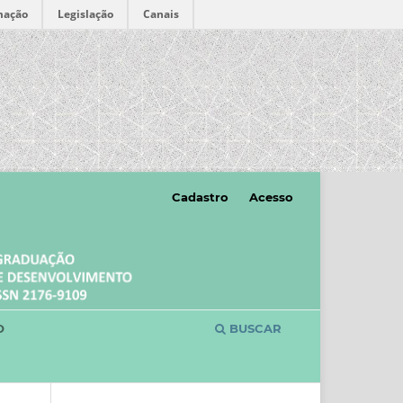
mação
Legislação
Canais
Cadastro
Acesso
O
BUSCAR