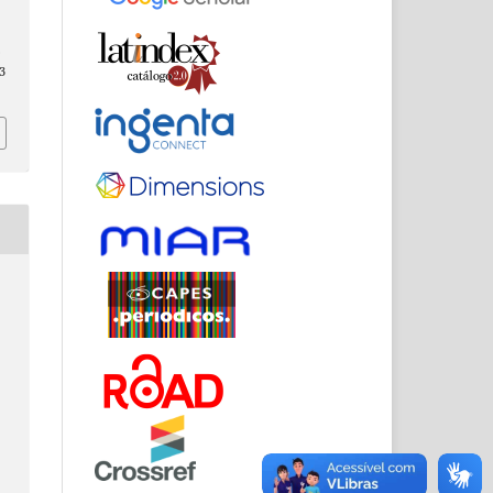
.
3
s