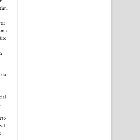
r
fim,
tir
esmo
dito
m
 do
ial
.
rto
v.1
o