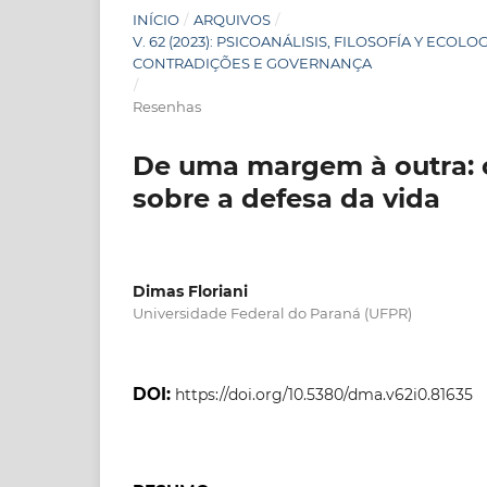
INÍCIO
/
ARQUIVOS
/
V. 62 (2023): PSICOANÁLISIS, FILOSOFÍA Y ECO
CONTRADIÇÕES E GOVERNANÇA
/
Resenhas
De uma margem à outra: 
sobre a defesa da vida
Dimas Floriani
Universidade Federal do Paraná (UFPR)
DOI:
https://doi.org/10.5380/dma.v62i0.81635