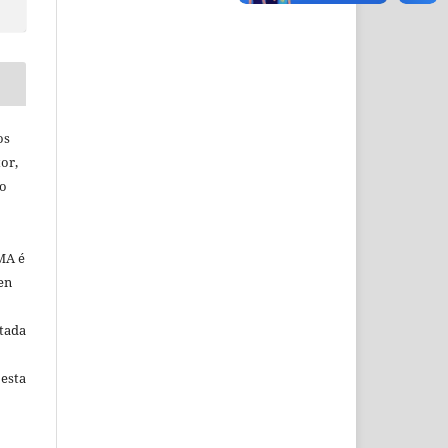
os
or,
ão
MA é
en
tada
 esta