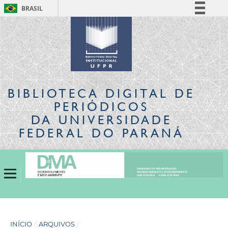
BRASIL
Simplifique!
Comunica BR
Participe
Acesso à informação
Legislação
BIBLIOTECA DIGITAL
DE
Canais
PERIÓDICOS
DA UNIVERSIDADE
FEDERAL DO PARANÁ
INÍCIO
/
ARQUIVOS
/