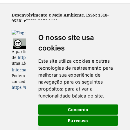
Desenvolvimento e Meio Ambiente. ISSN: 1518-
952X, eISSN: 2176-9109
O nosso site usa
cookies
A partir de 2023, Desenvolvimento e Meio Ambiente
de
https://revistas.ufpr.br/made
está licenciada com
Este site utiliza cookies e outras
uma Licença
Creative Commons - Atribuição 4.0
tecnologias de rastreamento para
Internacional
. CC BY 4.0
melhorar sua experiência de
Podem estar disponíveis autorizações adicionais às
concedidas no âmbito desta licença em
navegação para os seguintes
https://revistas.ufpr.br/made/about
.
propósitos:
para ativar a
funcionalidade básica do site
.
Concordo
Eu recuso