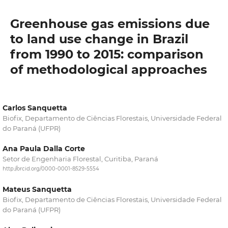
Greenhouse gas emissions due
to land use change in Brazil
from 1990 to 2015: comparison
of methodological approaches
Carlos Sanquetta
Biofix, Departamento de Ciências Florestais, Universidade Federal
do Paraná (UFPR)
Ana Paula Dalla Corte
Setor de Engenharia Florestal, Curitiba, Paraná
http://orcid.org/0000-0001-8529-5554
Mateus Sanquetta
Biofix, Departamento de Ciências Florestais, Universidade Federal
do Paraná (UFPR)