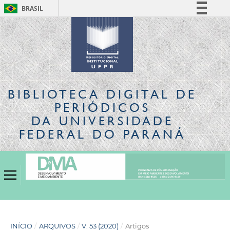
BRASIL
Simplifique!
Comunica BR
Participe
Acesso à informação
Legislação
BIBLIOTECA DIGITAL
DE
Canais
PERIÓDICOS
DA UNIVERSIDADE
FEDERAL DO PARANÁ
INÍCIO
/
ARQUIVOS
/
V. 53 (2020)
/
Artigos