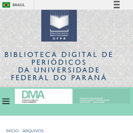
BRASIL
Simplifique!
Comunica BR
Participe
Acesso à informação
Legislação
BIBLIOTECA DIGITAL
DE
Canais
PERIÓDICOS
DA UNIVERSIDADE
FEDERAL DO PARANÁ
INÍCIO
/
ARQUIVOS
/