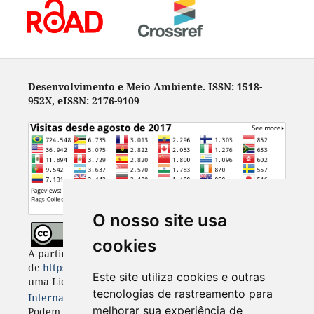
Desenvolvimento e Meio Ambiente. ISSN: 1518-
952X, eISSN: 2176-9109
O nosso site usa
cookies
A partir de 2023, Desenvolvimento e Meio Ambiente
de
https://revistas.ufpr.br/made
está licenciada com
Este site utiliza cookies e outras
uma Licença
Creative Commons - Atribuição 4.0
tecnologias de rastreamento para
Internacional
. CC BY 4.0
melhorar sua experiência de
Podem estar disponíveis autorizações adicionais às