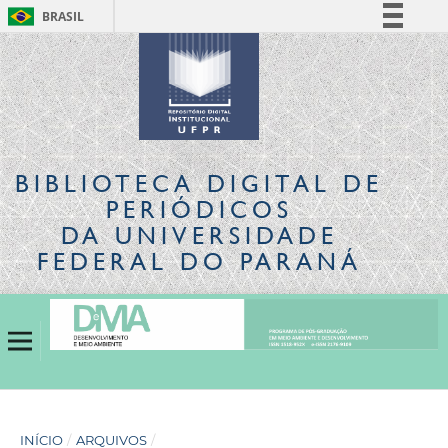
BRASIL
Simplifique!
Comunica BR
Participe
Acesso à informação
Legislação
BIBLIOTECA DIGITAL
DE
Canais
PERIÓDICOS
DA UNIVERSIDADE
FEDERAL DO PARANÁ
INÍCIO
/
ARQUIVOS
/