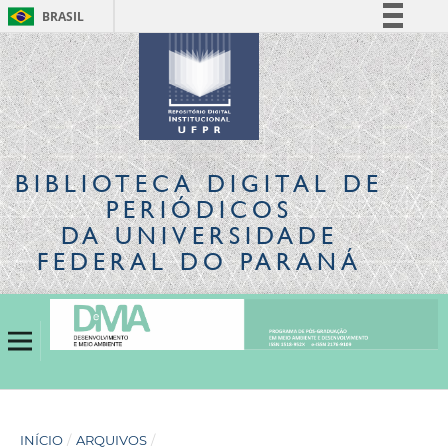
BRASIL
Simplifique!
Comunica BR
Participe
Acesso à informação
Legislação
BIBLIOTECA DIGITAL
DE
Canais
PERIÓDICOS
DA UNIVERSIDADE
FEDERAL DO PARANÁ
INÍCIO
/
ARQUIVOS
/