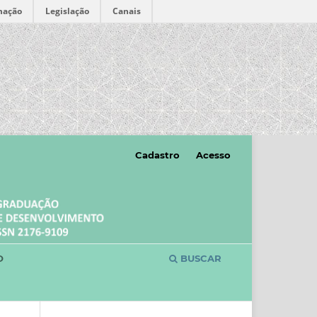
mação
Legislação
Canais
Cadastro
Acesso
O
BUSCAR