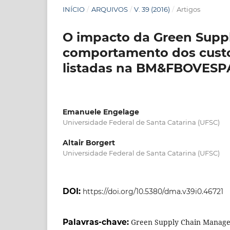
INÍCIO
/
ARQUIVOS
/
V. 39 (2016)
/
Artigos
O impacto da Green Sup
comportamento dos custo
listadas na BM&FBOVESP
Emanuele Engelage
Universidade Federal de Santa Catarina (UFSC)
Altair Borgert
Universidade Federal de Santa Catarina (UFSC)
DOI:
https://doi.org/10.5380/dma.v39i0.46721
Palavras-chave:
Green Supply Chain Manag