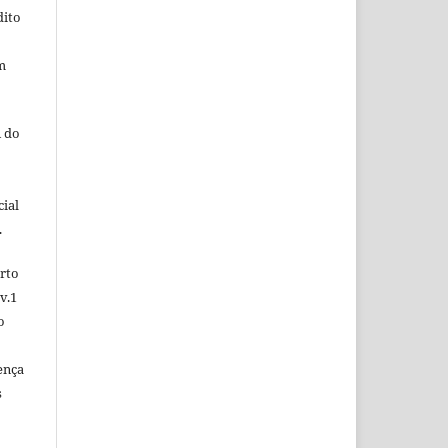
dito
m
 do
ial
.
rto
v.1
o
ença
s