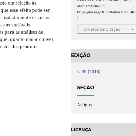
BM&FBOVESPA.
Desenvolvimento E
sto em relação às
Meio Ambiente
,
39
.
 que esse efeito pode ser
https://doi.org/10.5380/dma.v39i0.467
r isoladamente os custos
1
as as variáveis
Fomatos de Citação
as para as análises de
e que, quanto maior o nível
custos dos produtos
EDIÇÃO
v. 39 (2016)
SEÇÃO
Artigos
LICENÇA