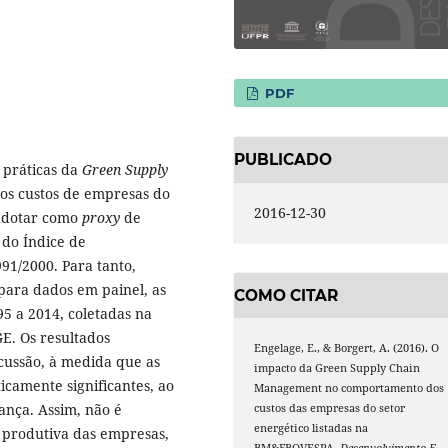
PDF
PUBLICADO
s práticas da
Green Supply
s custos de empresas do
2016-12-30
 adotar como
proxy
de
 do Índice de
991/2000. Para tanto,
para dados em painel, as
COMO CITAR
5 a 2014, coletadas na
GE. Os resultados
Engelage, E., & Borgert, A. (2016). O
scussão, à medida que as
impacto da Green Supply Chain
ticamente significantes, ao
Management no comportamento dos
iança. Assim, não é
custos das empresas do setor
energético listadas na
a produtiva das empresas,