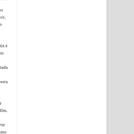
os
or,
ão
MA é
en
tada
 esta
r
fim,
tir
esmo