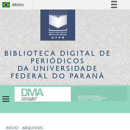
BRASIL
Simplifique!
Comunica BR
Participe
Acesso à informação
Legislação
BIBLIOTECA DIGITAL
DE
Canais
PERIÓDICOS
DA UNIVERSIDADE
FEDERAL DO PARANÁ
INÍCIO
/
ARQUIVOS
/