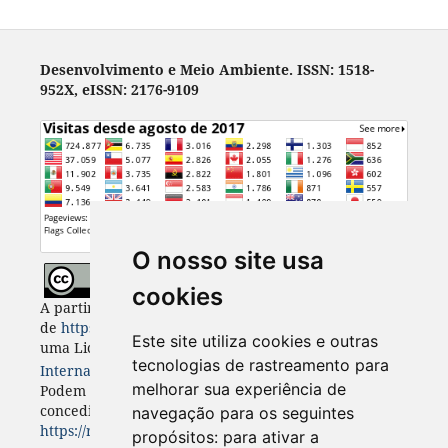
Desenvolvimento e Meio Ambiente. ISSN: 1518-
952X, eISSN: 2176-9109
O nosso site usa
cookies
A partir de 2023, Desenvolvimento e Meio Ambiente
de
https://revistas.ufpr.br/made
está licenciada com
Este site utiliza cookies e outras
uma Licença
Creative Commons - Atribuição 4.0
tecnologias de rastreamento para
Internacional
. CC BY 4.0
melhorar sua experiência de
Podem estar disponíveis autorizações adicionais às
concedidas no âmbito desta licença em
navegação para os seguintes
https://revistas.ufpr.br/made/about
.
propósitos:
para ativar a