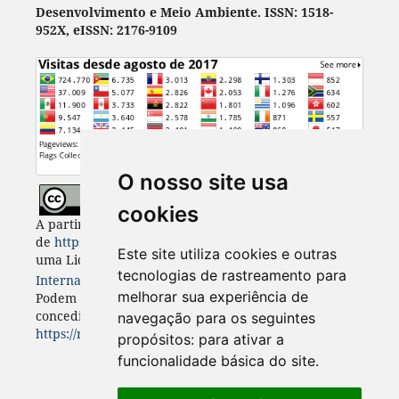
Desenvolvimento e Meio Ambiente. ISSN: 1518-
952X, eISSN: 2176-9109
O nosso site usa
cookies
A partir de 2023, Desenvolvimento e Meio Ambiente
de
https://revistas.ufpr.br/made
está licenciada com
Este site utiliza cookies e outras
uma Licença
Creative Commons - Atribuição 4.0
tecnologias de rastreamento para
Internacional
. CC BY 4.0
melhorar sua experiência de
Podem estar disponíveis autorizações adicionais às
concedidas no âmbito desta licença em
navegação para os seguintes
https://revistas.ufpr.br/made/about
.
propósitos:
para ativar a
funcionalidade básica do site
.