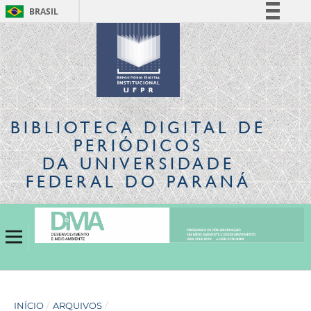
BRASIL
Simplifique!
Comunica BR
Participe
Acesso à informação
Legislação
BIBLIOTECA DIGITAL
DE
Canais
PERIÓDICOS
DA UNIVERSIDADE
FEDERAL DO PARANÁ
INÍCIO
/
ARQUIVOS
/