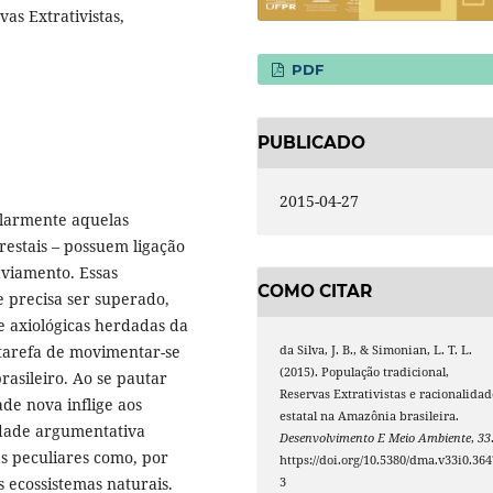
as Extrativistas,
PDF
PUBLICADO
2015-04-27
ularmente aquelas
restais – possuem ligação
aviamento. Essas
COMO CITAR
 precisa ser superado,
 e axiológicas herdadas da
tarefa de movimentar-se
da Silva, J. B., & Simonian, L. T. L.
(2015). População tradicional,
rasileiro. Ao se pautar
Reservas Extrativistas e racionalidad
de nova inflige aos
estatal na Amazônia brasileira.
dade argumentativa
Desenvolvimento E Meio Ambiente
,
33
s peculiares como, por
https://doi.org/10.5380/dma.v33i0.364
 ecossistemas naturais.
3