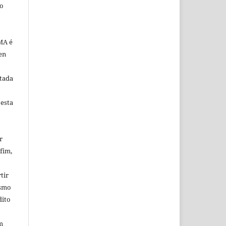
ão
MA é
en
tada
 esta
r
fim,
tir
esmo
dito
m