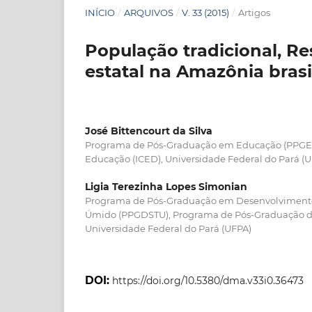
INÍCIO
/
ARQUIVOS
/
V. 33 (2015)
/
Artigos
População tradicional, Res
estatal na Amazônia brasi
José Bittencourt da Silva
Programa de Pós-Graduação em Educação (PPGED),
Educação (ICED), Universidade Federal do Pará (
Ligia Terezinha Lopes Simonian
Programa de Pós-Graduação em Desenvolvimento 
Úmido (PPGDSTU), Programa de Pós-Graduação de
Universidade Federal do Pará (UFPA)
DOI:
https://doi.org/10.5380/dma.v33i0.36473