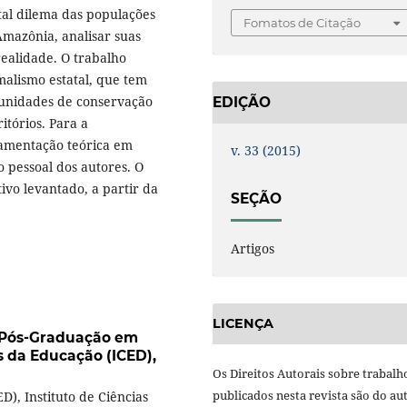
 tal dilema das populações
Fomatos de Citação
Amazônia, analisar suas
realidade. O trabalho
malismo estatal, que tem
 unidades de conservação
EDIÇÃO
itórios. Para a
damentação teórica em
v. 33 (2015)
o pessoal dos autores. O
vo levantado, a partir da
SEÇÃO
Artigos
LICENÇA
Pós-Graduação em
s da Educação (ICED),
Os Direitos Autorais sobre trabalh
publicados nesta revista são do aut
, Instituto de Ciências