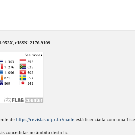
-952X, eISSN: 2176-9109
ente
de
https://revistas.ufpr.br/made
está licenciada com uma Lic
s às concedidas no âmbito desta licença em
https://revistas.ufpr.b