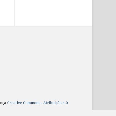
ença
Creative Commons - Atribuição 4.0
r/made/about
.