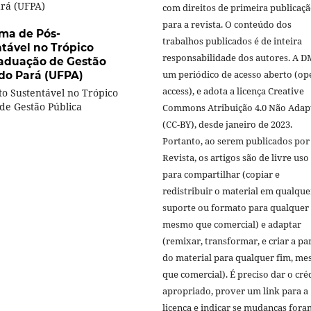
ará (UFPA)
com direitos de primeira publicaç
para a revista. O conteúdo dos
ma de Pós-
trabalhos publicados é de inteira
ável no Trópico
responsabilidade dos autores. A D
aduação de Gestão
um periódico de acesso aberto (op
do Pará (UFPA)
access), e adota a licença Creative
 Sustentável no Trópico
e Gestão Pública
Commons Atribuição 4.0 Não Adap
(CC-BY), desde janeiro de 2023.
Portanto, ao serem publicados por
Revista, os artigos são de livre uso
para compartilhar (copiar e
redistribuir o material em qualque
suporte ou formato para qualquer 
mesmo que comercial) e adaptar
(remixar, transformar, e criar a par
do material para qualquer fim, m
que comercial). É preciso dar o cré
apropriado, prover um link para a
licença e indicar se mudanças fora