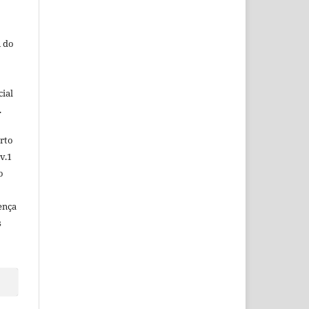
 do
ial
.
rto
v.1
o
ença
s