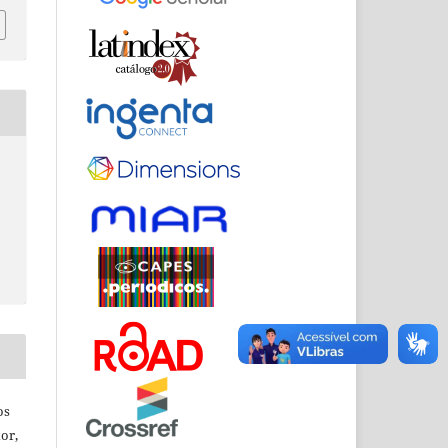
os
or,