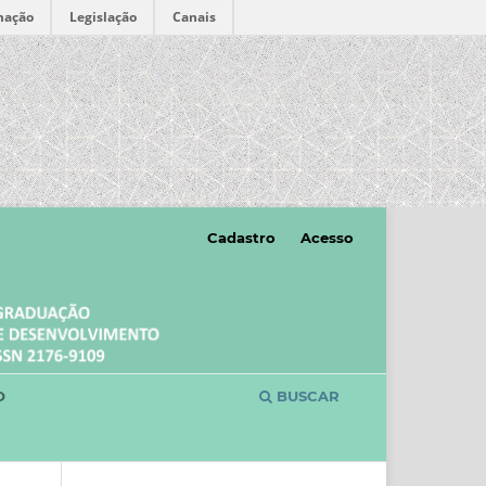
mação
Legislação
Canais
Cadastro
Acesso
O
BUSCAR