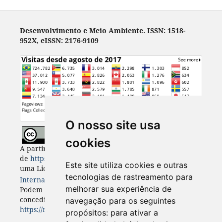
Desenvolvimento e Meio Ambiente. ISSN: 1518-
952X, eISSN: 2176-9109
O nosso site usa
cookies
A partir de 2023, Desenvolvimento e Meio Ambiente
de
https://revistas.ufpr.br/made
está licenciada com
Este site utiliza cookies e outras
uma Licença
Creative Commons - Atribuição 4.0
tecnologias de rastreamento para
Internacional
. CC BY 4.0
melhorar sua experiência de
Podem estar disponíveis autorizações adicionais às
concedidas no âmbito desta licença em
navegação para os seguintes
https://revistas.ufpr.br/made/about
.
propósitos:
para ativar a