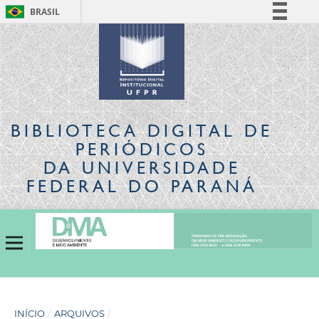
BRASIL
Simplifique!
Comunica BR
Participe
Acesso à informação
Legislação
BIBLIOTECA DIGITAL
DE
Canais
PERIÓDICOS
DA UNIVERSIDADE
FEDERAL DO PARANÁ
INÍCIO
/
ARQUIVOS
/