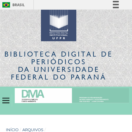
BRASIL
Simplifique!
Comunica BR
Participe
Acesso à informação
Legislação
BIBLIOTECA DIGITAL
DE
Canais
PERIÓDICOS
DA UNIVERSIDADE
FEDERAL DO PARANÁ
INÍCIO
/
ARQUIVOS
/