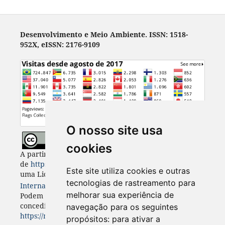
Desenvolvimento e Meio Ambiente. ISSN: 1518-
952X, eISSN: 2176-9109
O nosso site usa
cookies
A partir de 2023, Desenvolvimento e Meio Ambiente
de
https://revistas.ufpr.br/made
está licenciada com
Este site utiliza cookies e outras
uma Licença
Creative Commons - Atribuição 4.0
tecnologias de rastreamento para
Internacional
. CC BY 4.0
melhorar sua experiência de
Podem estar disponíveis autorizações adicionais às
concedidas no âmbito desta licença em
navegação para os seguintes
https://revistas.ufpr.br/made/about
.
propósitos:
para ativar a