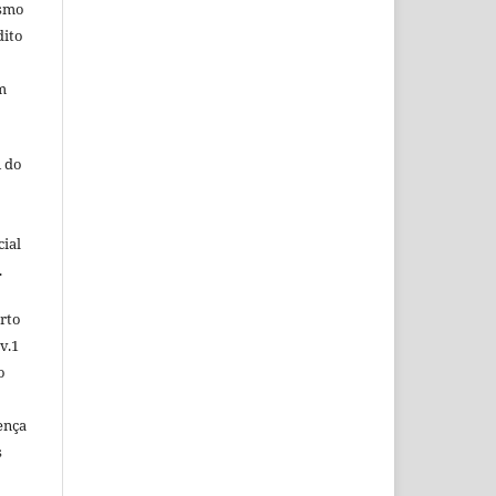
esmo
dito
m
 do
ial
.
rto
v.1
o
ença
s