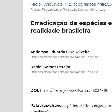
INÍCIO
/
ARQUIVOS
/
V. 21 (2010): RISCOS, PRE
Riscos, Precaução e Proteção Socioambientais
Erradicação de espécies e
realidade brasileira
Anderson Eduardo Silva Oliveira
Universidade do Estado do Rio de Janeiro
Daniel Gomes Pereira
Universidade do Estado do Rio de Janeiro
DOI:
https://doi.org/10.5380/dma.v21i0.14618
Palavras-chave:
espécies exóticas, espécies e
erradicação