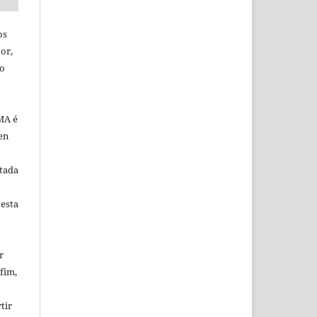
os
or,
ão
MA é
en
tada
 esta
r
fim,
tir