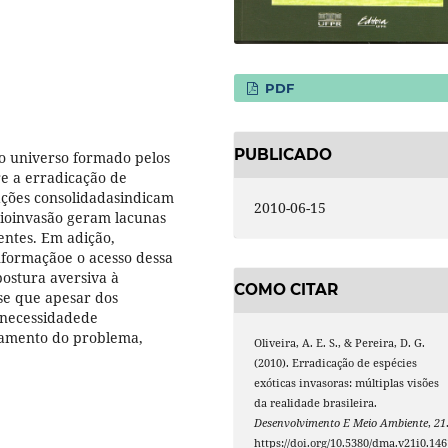
PDF
PUBLICADO
 o universo formado pelos
bre a erradicação de
mações consolidadasindicam
2010-06-15
bioinvasão geram lacunas
entes. Em adição,
nformaçãoe o acesso dessa
postura aversiva à
COMO CITAR
se que apesar dos
e necessidadede
amento do problema,
Oliveira, A. E. S., & Pereira, D. G.
(2010). Erradicação de espécies
exóticas invasoras: múltiplas visões
da realidade brasileira.
Desenvolvimento E Meio Ambiente
,
21
https://doi.org/10.5380/dma.v21i0.146