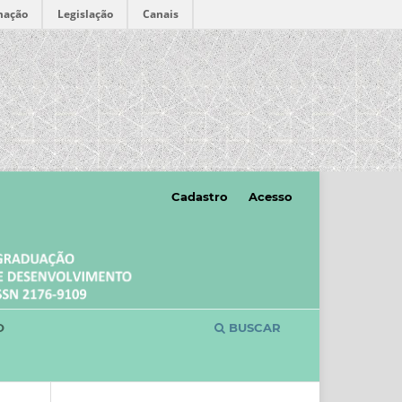
mação
Legislação
Canais
Cadastro
Acesso
O
BUSCAR