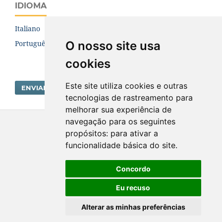
IDIOMA
Italiano
O nosso site usa
Português (Brasil)
cookies
Este site utiliza cookies e outras
ENVIAR SUBMISSÃO
tecnologias de rastreamento para
melhorar sua experiência de
navegação para os seguintes
Hidrogeologia. ISSN: 1676-0099
propósitos:
para ativar a
funcionalidade básica do site
.
Concordo
Eu recuso
Alterar as minhas preferências