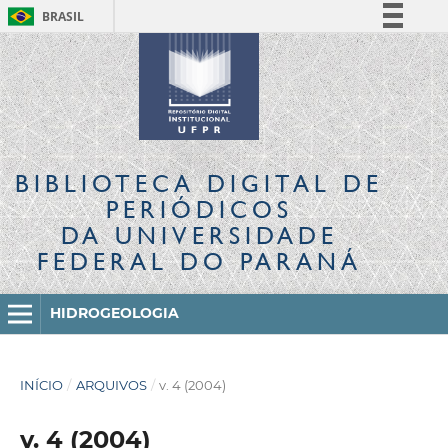
BRASIL
Simplifique!
Comunica BR
Participe
Acesso à informação
Legislação
BIBLIOTECA DIGITAL
DE
Canais
PERIÓDICOS
DA UNIVERSIDADE
FEDERAL DO PARANÁ
HIDROGEOLOGIA
INÍCIO
/
ARQUIVOS
/
v. 4 (2004)
v. 4 (2004)