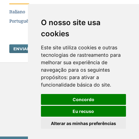
Italiano
O nosso site usa
Português (Brasil)
cookies
Este site utiliza cookies e outras
ENVIAR SUBMISSÃO
tecnologias de rastreamento para
melhorar sua experiência de
navegação para os seguintes
Hidrogeologia. ISSN: 1676-0099
propósitos:
para ativar a
funcionalidade básica do site
.
Concordo
Eu recuso
Alterar as minhas preferências