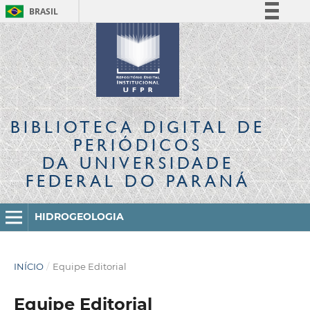
BRASIL
Simplifique!
Comunica BR
Participe
Acesso à informação
Legislação
BIBLIOTECA DIGITAL
DE
Canais
PERIÓDICOS
DA UNIVERSIDADE
FEDERAL DO PARANÁ
HIDROGEOLOGIA
INÍCIO
/
Equipe Editorial
Equipe Editorial